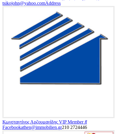
tsikojohn@yahoo.com
Address
Κωνσταντίνος Αρζουμανίδης
VIP Member
Facebook
athen@immobilien.gr
210 2724446