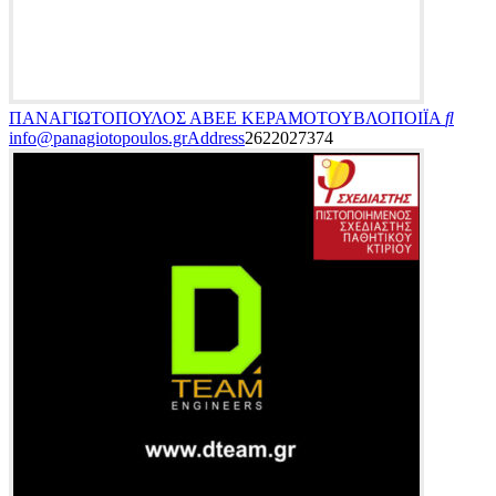
ΠΑΝΑΓΙΩΤΟΠΟΥΛΟΣ ΑΒΕΕ
ΚΕΡΑΜΟΤΟΥΒΛΟΠΟΙΪΑ
info@panagiotopoulos.gr
Address
2622027374