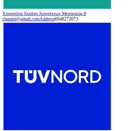
Χρυσούλα Χαπίπη
Αρχιτέκτων Μηχανικός
chapipi@gmail.com
Address
6948272073