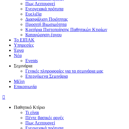
Πως Λειτουργεί
Ενεργειακά πρότυπα
Ευελιξία
Διασφάλιση Ποιότητας
Προσιτή Βιωσιμότητα
Κριτήρια Πιστοποίησης Παθητικών Κτιρίων
Καταχώρηση έργου
Το ΕΙΠΑΚ
Υπηρεσίες
Έργα
Νέα
Events
Σεμινάρια
Γενικές πληροφορίες για τα σεμινάρια μας
Επερχόμενα Σεμινάρια
Μέλη
Επικοινωνία
Παθητικό Κτίριο
Τι είναι
Πέντε βασικές αρχές
Πως Λειτουργεί
Ενεργειακά πρότυπα