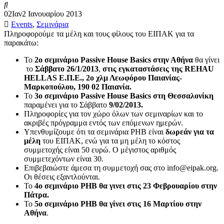
02
Ιαν
2 Ιανουαρίου 2013
Events
,
Σεμινάρια
Πληροφορούμε τα μέλη και τους φίλους του ΕΙΠΑΚ για τα
παρακάτω:
Το
2ο σεμινάριο Passive House Basics στην Αθήνα
θα γίνει
το
Σάββατο 26/1/2013
,
στις εγκαταστάσεις της REHAU
HELLAS Ε.Π.Ε., 2ο χλμ Λεωφόρου Παιανίας-
Μαρκοπούλου, 190 02 Παιανία.
To
3o σεμινάριο Passive House Basics στη Θεσσαλονίκη
παραμένει για το Σάββατο
9/02/2013.
Πληροφορίες για τον χώρο όλων των σεμιναρίων και το
ακριβές πρόγραμμα εντός των επόμενων ημερών.
Υπενθυμίζουμε ότι τα σεμινάρια ΡΗΒ είναι
δωρεάν για τα
μέλη
του ΕΙΠΑΚ, ενώ για τα μη μέλη το κόστος
συμμετοχής είναι 50 ευρώ. Ο μέγιστος αριθμός
συμμετεχόντων είναι 30.
Επιβεβαιώστε άμεσα τη συμμετοχή σας στο info@eipak.org.
Οι θέσεις εξαντλούνται.
Το
4ο σεμινάριο PHB θα γινει στις 23 Φεβρουαρίου στην
Πάτρα.
Το
5ο σεμινάριο PHB θα γίνει στις 16 Μαρτίου στην
Αθήνα
.